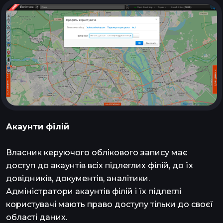
Акаунти філій
Власник керуючого облікового запису має
доступ до акаунтів всіх підлеглих філій, до їх
довідників, документів, аналітики.
Адміністратори акаунтів філій і їх підлеглі
користувачі мають право доступу тільки до своєї
області даних.